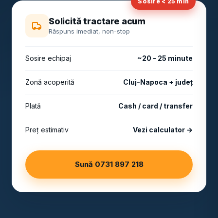
Sosire < 25 min
Solicită tractare acum
Răspuns imediat, non-stop
Sosire echipaj
~20 - 25 minute
Zonă acoperită
Cluj-Napoca + județ
Plată
Cash / card / transfer
Preț estimativ
Vezi calculator →
Sună 0731 897 218