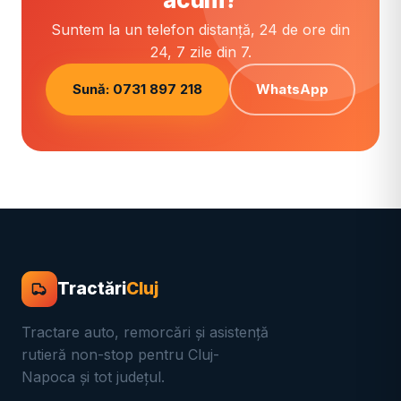
Suntem la un telefon distanță, 24 de ore din
24, 7 zile din 7.
Sună: 0731 897 218
WhatsApp
Tractări
Cluj
Tractare auto, remorcări și asistență
rutieră non-stop pentru Cluj-
Napoca și tot județul.