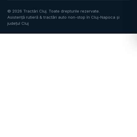
©
2026
Tractări Cluj. Toate drepturile rezervate.
Asistență rutieră & tractări auto non-stop în Cluj-Napoca și
județul Cluj