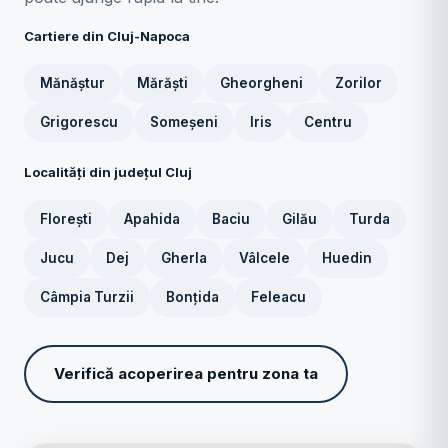
Cartiere din Cluj-Napoca
Mănăștur
Mărăști
Gheorgheni
Zorilor
Grigorescu
Someșeni
Iris
Centru
Localități din județul Cluj
Florești
Apahida
Baciu
Gilău
Turda
Jucu
Dej
Gherla
Vâlcele
Huedin
Câmpia Turzii
Bonțida
Feleacu
Verifică acoperirea pentru zona ta