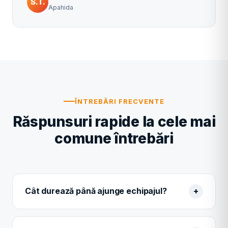
S.T.
Apahida
ÎNTREBĂRI FRECVENTE
Răspunsuri rapide la cele mai
comune întrebări
Cât durează până ajunge echipajul?
+
În medie, între 20 și 25 de minute în Cluj-Napoca, în
funcție de trafic și de zona în care te afli. Pentru