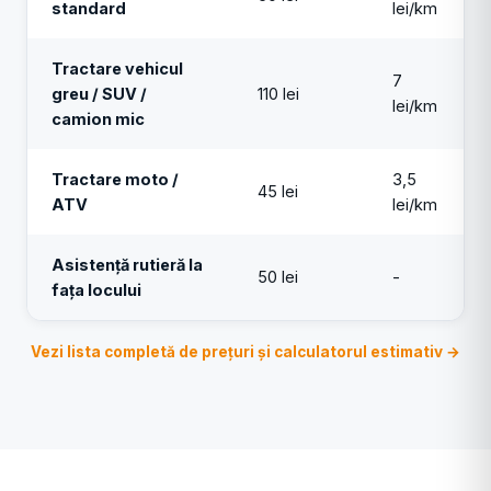
standard
lei/km
Tractare vehicul
7
greu / SUV /
110 lei
lei/km
camion mic
Tractare moto /
3,5
45 lei
ATV
lei/km
Asistență rutieră la
50 lei
-
fața locului
Vezi lista completă de prețuri și calculatorul estimativ →