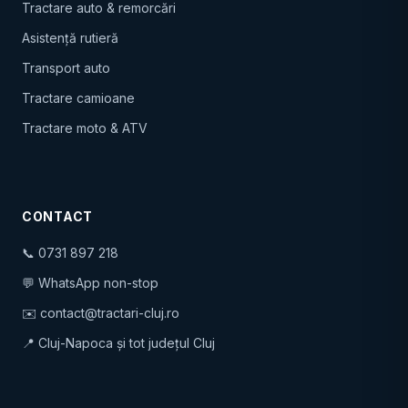
Tractare auto & remorcări
Asistență rutieră
Transport auto
Tractare camioane
Tractare moto & ATV
CONTACT
📞
0731 897 218
💬
WhatsApp non-stop
✉️
contact@tractari-cluj.ro
📍 Cluj-Napoca și tot județul Cluj