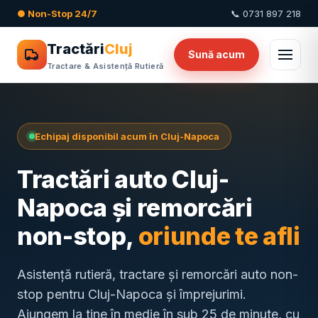
● Non-Stop 24/7
📞 0731 897 218
Tractări
Cluj
Sună acum
Tractare & Asistență Rutieră
Echipaj disponibil acum în Cluj-Napoca
Tractări auto Cluj-
Napoca și remorcări
non-stop,
oriunde te afli
Asistență rutieră, tractare și remorcări auto non-
stop pentru Cluj-Napoca și împrejurimi.
Ajungem la tine în medie în sub 25 de minute, cu